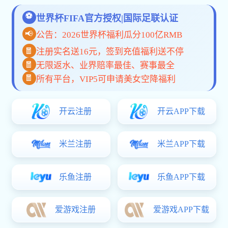
手机App
网页版
关于开云官方app下载站
开云官方app下载站是专注于体育赛事直播与互动体验的创新平
台，致力于为全球用户带来高速、安全与多样化的观赛服务体
验，覆盖多语种、多终端、多场景。