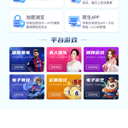
选平台。
五大核心功能 · 场景整
合
从赛事直播到多端互动，构建开云官方app下载站生态
闭环
体育赛事直播
同步覆盖全球重要赛事，配备高清信号源与